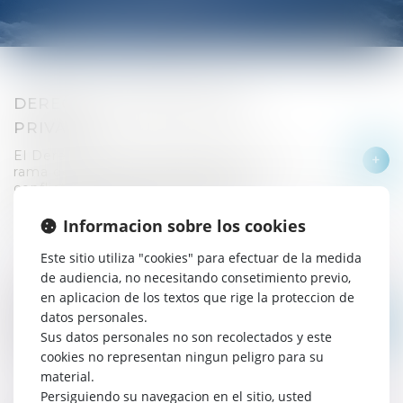
DERECHO INTERNACIONAL
PRIVADO
El Derecho internacional privado es una
rama del derecho que resuelve los
conflictos de ley y jurisdicción en
situaciones en las que interviene un
elemento extranjero.
Informacion sobre los cookies
Este sitio utiliza "cookies" para efectuar de la medida
de audiencia, no necesitando consetimiento previo,
DERECHO PÚBLICO
en aplicacion de los textos que rige la proteccion de
datos personales.
El derecho público es una rama del
Sus datos personales no son recolectados y este
derecho que regula las relaciones jurídicas
que implican a entidades públicas.
cookies no representan ningun peligro para su
material.
Persiguiendo su navegacion en el sitio, usted